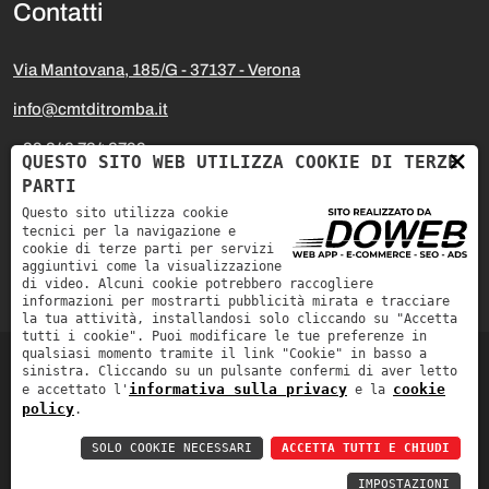
Contatti
Via Mantovana, 185/G - 37137 - Verona
info@cmtditromba.it
+39 342 734 2799
×
QUESTO SITO WEB UTILIZZA COOKIE DI TERZE
PARTI
+39 338 320 6682
Questo sito utilizza cookie
tecnici per la navigazione e
cookie di terze parti per servizi
aggiuntivi come la visualizzazione
di video. Alcuni cookie potrebbero raccogliere
informazioni per mostrarti pubblicità mirata e tracciare
la tua attività, installandosi solo cliccando su "Accetta
tutti i cookie". Puoi modificare le tue preferenze in
qualsiasi momento tramite il link "Cookie" in basso a
sinistra. Cliccando su un pulsante confermi di aver letto
Informativa sulla privacy
Cookie policy
informativa sulla privacy
cookie
e accettato l'
e la
policy
.
Costruzioni Meccaniche Tromba di Tromba Matteo & C. S.a.s. |
SOLO COOKIE NECESSARI
ACCETTA TUTTI E CHIUDI
P. IVA: 03128450230
IMPOSTAZIONI